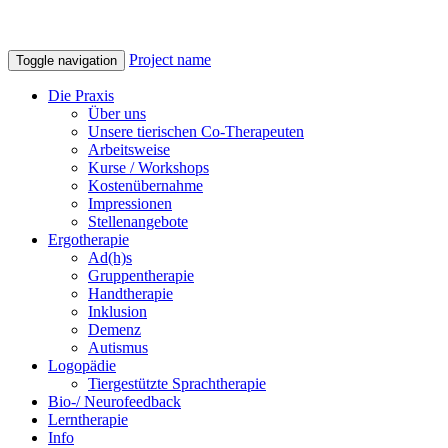
Project name
Toggle navigation
Die Praxis
Über uns
Unsere tierischen Co-Therapeuten
Arbeitsweise
Kurse / Workshops
Kostenübernahme
Impressionen
Stellenangebote
Ergotherapie
Ad(h)s
Gruppentherapie
Handtherapie
Inklusion
Demenz
Autismus
Logopädie
Tiergestützte Sprachtherapie
Bio-/ Neurofeedback
Lerntherapie
Info